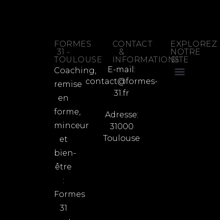
FORMES
CONTACT
EXPLOREZ
31 -
&
NOTRE
TOULOUSE
INFORMATIONS
SITE
E-mail:
Coaching,
contact@formes-
remise
Qui sommes nous ?
Mentions légales
Politique de confidentia
31.fr
en
forme,
Adresse:
minceur
31000
Toulouse
et
bien-
être
:
Formes
31